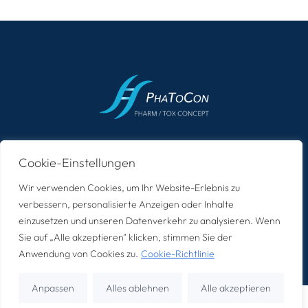
Home
Wer wir sind
Lösungen
Werte
Kontakt
Cookie-Einstellungen
Wir verwenden Cookies, um Ihr Website-Erlebnis zu
Impressum
Datenschutz
verbessern, personalisierte Anzeigen oder Inhalte
©2024 – Alle Rechte vorbehalten.
einzusetzen und unseren Datenverkehr zu analysieren. Wenn
Sie auf „Alle akzeptieren" klicken, stimmen Sie der
Webdesign von
Anwendung von Cookies zu.
Cookie-Richtlinie
Anpassen
Alles ablehnen
Alle akzeptieren
Kurzberatung
Deutsch